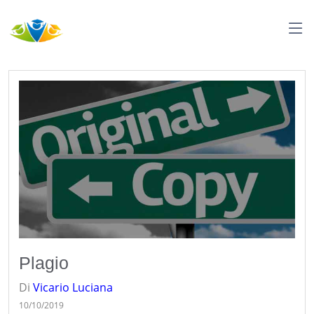
Plagio
Di
Vicario
Luciana
10/10/2019