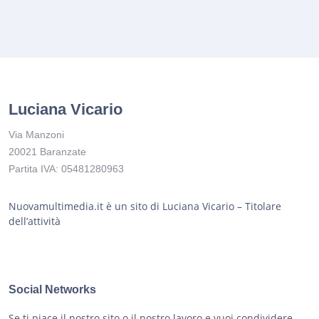
Luciana Vicario
Via Manzoni
20021 Baranzate
Partita IVA: 05481280963
Nuovamultimedia.it è un sito di Luciana Vicario – Titolare
dell’attività
Social Networks
Se ti piace il nostro sito o il nostro lavoro e vuoi condividere...